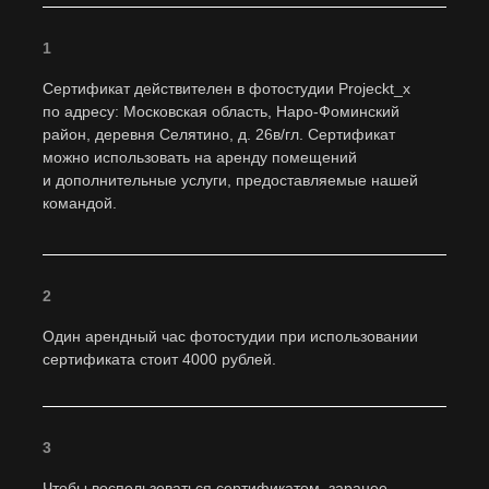
1
Парковка перед участком есть, но паркуетесь
и разъезжаетесь вы самостоятельно — это не наша
Сертификат действителен в фотостудии Projeckt_x
зона ответственности
по адресу: Московская область, Наро-Фоминский
район, деревня Селятино, д. 26в/гл. Сертификат
можно использовать на аренду помещений
и дополнительные услуги, предоставляемые нашей
командой.
Штраф за повреждение любого предмета от
5000₽
2
Один арендный час фотостудии при использовании
сертификата стоит 4000 рублей.
С животными можно, но нужно сообщить
о них заранее
3
Чтобы воспользоваться сертификатом, заранее