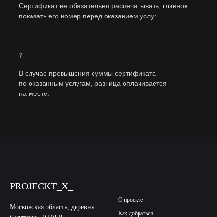
Сертификат не обязательно распечатывать, главное,
показать его номер перед оказанием услуг.
Приезжая к нам, вы попадаете на частную
территорию, вы у нас в гостях, относитесь
уважительно
7
В случае превышения суммы сертификата
по оказанным услугам, разница оплачивается
на месте.
Отменить или перенести бронь можно 1 раз не
позднее чем за 5 дней. Для аренды от 3 часов —
за 14 дней. При изменении за 5-14 дней
возвращается 50% за отмененные часы.
Подробности в оферте: https://projecktx.ru/oferta
PROJECKT_X_
ㅤ
О проекте
Если вы ведёте себя неуважительно, или кто-то
Московская область, деревня
Как добраться
из членов команды ведёт себя неуважительно