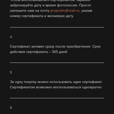
забронируйте дату и время фотосессии. Просто
Растительные заросли перемещать
напишите нам на почту
projecktx@mail.ru
, указав
запрещено
номер сертификата и желаемую дату.
4
Ведется видео-наблюдение
Сертификат активен сразу после приобретения. Срок
действия сертификата – 365 дней.
5
Курение на территории запрещено
За одну покупку можно использовать один сертификат.
Сертификатом возможно воспользоваться однократно.
Теплый туалет у нас есть
6