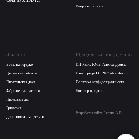
Селятино, 26В/ГЛ
по отношению к администратору (грубит, что-то
Вопросы и ответы
запрещает, проявляет пассивную агрессию,
не соглашается с правилами и тп),
то администратор вправе остановить съемку
и попросить всех уйти, без возврата
предоплаты.
Обязуюсь ознакомить всю команду и
клиентов с данными правилами, и согласен с
Локации
Юридическая информация
тем, что входя в студию каждый человек на
съемке с правилами ознакомлен и обязуется
Весна на чердаке
ИП Ралле Юлия Александровна
их соблюдать.
Цыганская кибитка
E-mail: projeckt-x2024@yandex.ru
Согласна(-ен) и принимаю условия
договора
оферты
Писательская дача
Политика конфиденциальности
Заброшенная часовня
Договор оферты
Согласна(-ен) и принимаю условия
политики
конфиденциальности
Пионовый сад
Гримёрка
Перейти к оформлению брони
Разработка сайта Ляпина А.В.
Дополнительные услуги