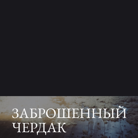
Арендный час — 55 минут
Арендный час — 55 минут
Арендный час — 55 минут
(в 55 минут вы с вещами выходите из помещения)
(в 55 минут вы с вещами выходите из помещения)
(в 55 минут вы с вещами выходите из помещения)
На локациях одновременно может
На чердаке одновременно может
На чердаке одновременно может
находиться до 5 человек включительно,
находиться до 5 человек включитльно,
находиться до 5 человек включитльно,
более - 500₽ чел/час
более - 500₽ чел/час
более - 500₽ чел/час
Запрещено использовать конфетти, блестки, огонь,
Запрещено использовать конфетти, блестки, огонь,
Запрещено использовать конфетти, блестки, огонь,
снег в баллончиках, цветной дым, двигать мебель
снег в баллончиках, цветной дым, двигать мебель
снег в баллончиках, цветной дым, двигать мебель
(кроме стульев и кресел).
(кроме стульев и кресел).
(кроме стульев и кресел).
Запрещено привозить
Запрещено привозить
Запрещено привозить
свою дым-машину.
свою дым-машину.
свою дым-машину.