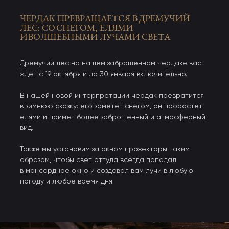
С 19 октября по 30 января наш чердак оживет:
ЧЕРДАК ПРЕВРАЩАЕТСЯ В ДРЕМУЧИЙ
он превратится в дремучий лес, заметённый снегом,
ЛЕС: СО СНЕГОМ, ЕЛЯМИ
Парковка перед участком есть, но паркуетесь
Парковка перед участком есть, но паркуетесь
Парковка перед участком есть, но паркуетесь
с елями и таинственными лучами света,
И ВОЛШЕБНЫМИ ЛУЧАМИ СВЕТА
и разъезжаетесь вы самостоятельно — это
и разъезжаетесь вы самостоятельно — это
и разъезжаетесь вы самостоятельно — это
пробивающимися сквозь мансардное окно.
не наша зона ответственности
не наша зона ответственности
не наша зона ответственности
Дремучий лес на нашем заброшенном чердаке вас
Стоимость
Фото
Правила
ждет с 19 октября и до 30 января включительно.
В нашей новой интерпретации чердак превратится
Забронировать
Забронировать
в зимнюю сказку: его заметет снегом, он прорастет
Штраф за повреждение любого предмета
Штраф за повреждение любого предмета
Штраф за повреждение любого предмета
от 5000₽
от 5000₽
от 5000₽
елями и примет более заброшенный и атмосферный
вид.
Также мы установим за окном прожекторы таким
образом, чтобы свет оттуда всегда попадал
в мансардное окно и создавал вам лучи в любую
С животными можно, но нужно сообщить
С животными можно, но нужно сообщить
С животными можно, но нужно сообщить
погоду и любое время дня.
о них заранее
о них заранее
о них заранее