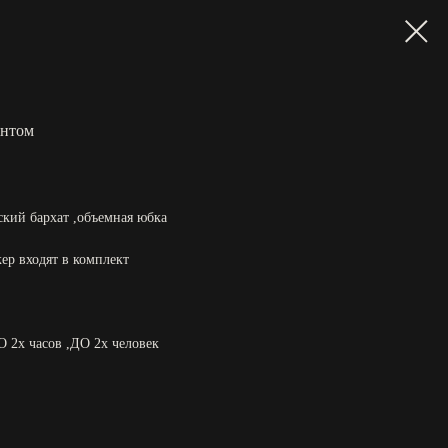
антом
ский бархат ,объемная юбка
ер входят в комплект
О 2х часов ,ДО 2х человек